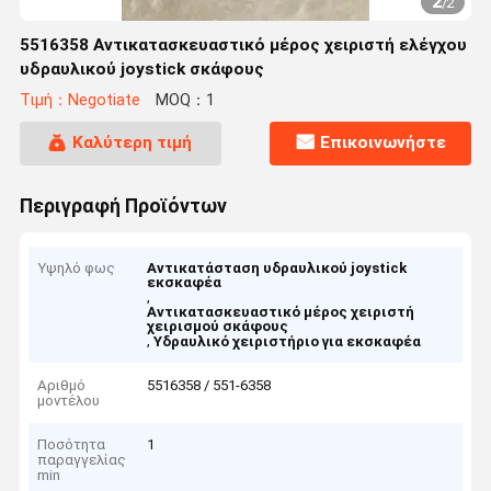
2
/
2
5516358 Αντικατασκευαστικό μέρος χειριστή ελέγχου
υδραυλικού joystick σκάφους
Τιμή：Negotiate
MOQ：1
Καλύτερη τιμή
Επικοινωνήστε
Περιγραφή Προϊόντων
Υψηλό φως
Αντικατάσταση υδραυλικού joystick
εκσκαφέα
,
Αντικατασκευαστικό μέρος χειριστή
χειρισμού σκάφους
,
Υδραυλικό χειριστήριο για εκσκαφέα
Αριθμό
5516358 / 551-6358
μοντέλου
Ποσότητα
1
παραγγελίας
min