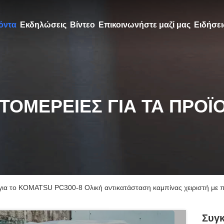
όντα
Εκδηλώσεις
Βίντεο
Επικοινωνήστε μαζί μας
Ειδήσει
ΤΟΜΈΡΕΙΕΣ ΓΙΑ ΤΑ ΠΡΟΪ
ια το KOMATSU PC300-8 Ολική αντικατάσταση καμπίνας χειριστή με πλ
Συγκ