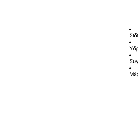
Σιδ
Υδρ
Συγ
Μέρ