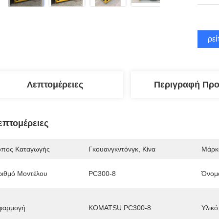
Βρεί
Λεπτομέρειες
Περιγραφή Προ
επτομέρειες
όπος Καταγωγής
Γκουανγκντόνγκ, Κίνα
Μάρκ
ριθμό Μοντέλου
PC300-8
Όνομ
φαρμογή:
KOMATSU PC300-8
Υλικό