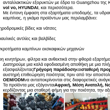
ανταλλακτικών εξορυκτών με έδρα το Guangzhou της Κ
vol vo, HYUNDAI
, και περισσότερα.
Με έντονη έμφαση στα εξαρτήματα υποδομής, τα υδρα
καμπίνας, η γκάμα προϊόντων μας περιλαμβάνει:
ηροδρομικές βίδες και νάτσες
αυλικές αντλίες και βαλβίδες
κροτήματα καμπίνων εκσκαφικών μηχανών
η κινητήρων, φίλτρα και ανθεκτικά στην φθορά εξαρτήμ
Διατηρούμε μια καλά εφοδιασμένη αποθήκη με μια πλή
εξασφαλίζοντας
Γρήγορη παράδοση
και
σταθερή προ
αυστηρή επιθεώρηση ποιότητας πριν από την αποστολ
OEM/ODM
να ανταποκρίνονται στις διαφορετικές ανάγ
Τα προϊόντα μας εξάγονται
Αφρική, Μέση Ανατολή, Νο
κερδίζοντας μια σταθερή φήμη για την ποιότητα, την αξ