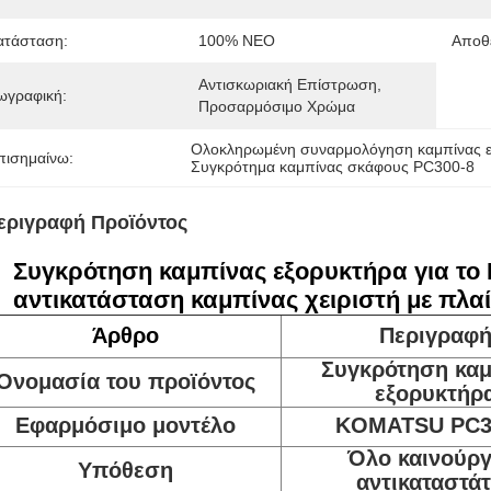
ατάσταση:
100% ΝΕΟ
Αποθέ
Αντισκωριακή Επίστρωση, 
ωγραφική:
Προσαρμόσιμο Χρώμα
Ολοκληρωμένη συναρμολόγηση καμπίνας 
πισημαίνω:
Συγκρότημα καμπίνας σκάφους PC300-8
εριγραφή Προϊόντος
Συγκρότηση καμπίνας εξορυκτήρα για το
αντικατάσταση καμπίνας χειριστή με πλαί
Άρθρο
Περιγραφ
Συγκρότηση καμ
Ονομασία του προϊόντος
εξορυκτήρ
Εφαρμόσιμο μοντέλο
KOMATSU PC3
Όλο καινούργ
Υπόθεση
αντικαταστά