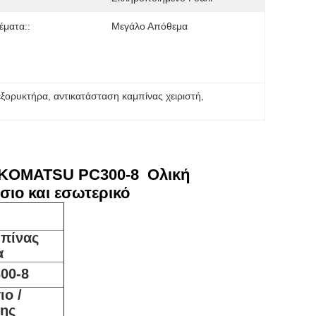
ματα::
Μεγάλο Απόθεμα
εξορυκτήρα
, 
αντικατάσταση καμπίνας χειριστή
, 
 KOMATSU PC300-8 ️ Ολική
σιο και εσωτερικό
ή
πίνας
α
00-8
ιο /
της