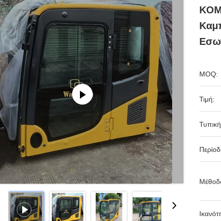
KOM
Καμπ
Εσω
MOQ:
Τιμή:
Τυπική
Περίο
Μέθοδ
Ικανότ