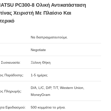
ATSU PC300-8 Ολική Αντικατάσταση
ίνας Χειριστή Με Πλαίσιο Και
τερικό
Να διαπραγματευτούμε.
Negotiate
 Συσκευασία:
Ξύλινη Θήκη
δος Παράδοσης:
1-5 ημέρες
D/A, L/C, D/P, T/T, Western Union,
ος Πληρωμής:
MoneyGram
ητα Εφοδιασμού:
500 κομμάτια το μήνα.