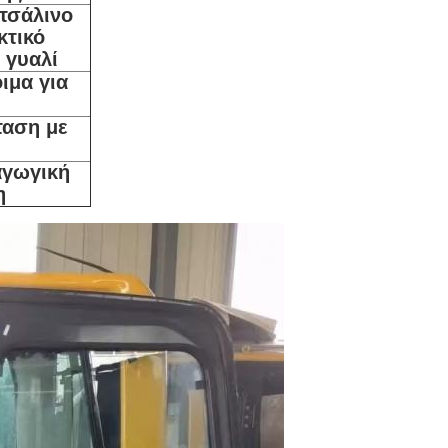
τσάλινο
κτικό
 γυαλί
ιμα για
ταση με
αγωγική
η