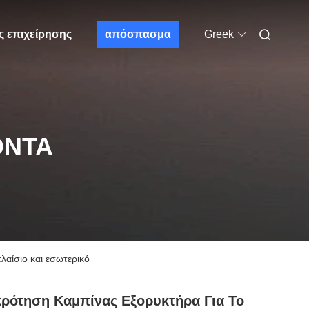
ς επιχείρησης
απόσπασμα
Greek
ΌΝΤΑ
αίσιο και εσωτερικό
ρότηση Καμπίνας Εξορυκτήρα Για Το