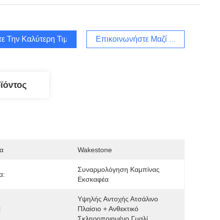
τε Την Καλύτερη Τιμή
Επικοινωνήστε Μαζί Μας
ϊόντος
α
Wakestone
Συναρμολόγηση Καμπίνας 
α:
Εκσκαφέα
Υψηλής Αντοχής Ατσάλινο 
:
Πλαίσιο + Ανθεκτικό 
Σκληροποιημένο Γυαλί