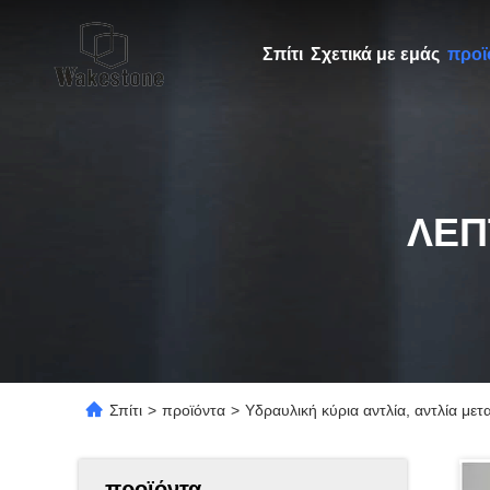
Σπίτι
Σχετικά με εμάς
προϊ
ΛΕΠ
Σπίτι
>
προϊόντα
>
Υδραυλική κύρια αντλία, αντλία 
προϊόντα