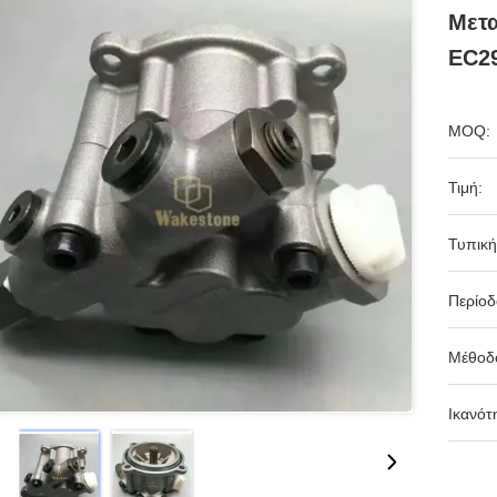
Μετα
EC2
MOQ:
Τιμή:
Τυπική
Περίο
Μέθοδ
Ικανότ