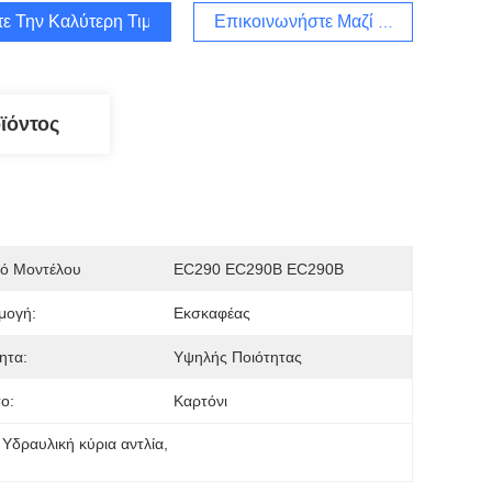
τε Την Καλύτερη Τιμή
Επικοινωνήστε Μαζί Μας
ϊόντος
μό Μοντέλου
EC290 EC290B EC290B
μογή:
Εκσκαφέας
ητα:
Υψηλής Ποιότητας
ο:
Καρτόνι
Υδραυλική κύρια αντλία
, 