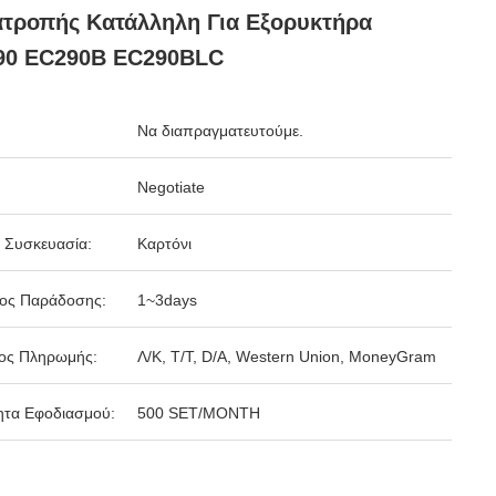
τροπής Κατάλληλη Για Εξορυκτήρα
90 EC290B EC290BLC
Να διαπραγματευτούμε.
Negotiate
 Συσκευασία:
Καρτόνι
δος Παράδοσης:
1~3days
ος Πληρωμής:
Λ/Κ, Τ/Τ, D/A, Western Union, MoneyGram
ητα Εφοδιασμού:
500 SET/MONTH