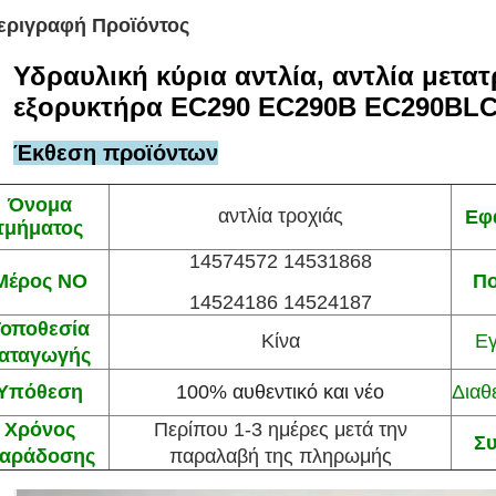
εριγραφή Προϊόντος
Υδραυλική κύρια αντλία, αντλία μετα
εξορυκτήρα EC290 EC290B EC290BL
Έκθεση προϊόντων
Όνομα
αντλία τροχιάς
Εφ
τμήματος
14574572 14531868
Μέρος ΝΟ
Πο
14524186 14524187
Τοποθεσία
Κίνα
Ε
αταγωγής
Υπόθεση
100% αυθεντικό και νέο
Διαθ
Χρόνος
Περίπου 1-3 ημέρες μετά την
Σ
αράδοσης
παραλαβή της πληρωμής