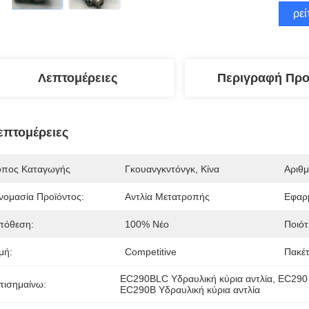
Βρεί
Λεπτομέρειες
Περιγραφή Προ
επτομέρειες
όπος Καταγωγής
Γκουανγκντόνγκ, Κίνα
Αριθ
νομασία Προϊόντος:
Αντλία Μετατροπής
Εφαρ
πόθεση:
100% Νέο
Ποιότ
μή:
Competitive
Πακέτ
EC290BLC Υδραυλική κύρια αντλία
, 
EC290 
πισημαίνω:
EC290B Υδραυλική κύρια αντλία