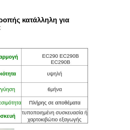
τροπής κατάλληλη για
C
EC290 EC290B
αρμογή
EC290B
ιότητα
υψηλή
γγύηση
6
μήνα
εσιμότητα
Πλήρης σε αποθέματα
τυποποιημένη συσκευασία ή
υσκευή
χαρτοκιβώτιο εξαγωγής