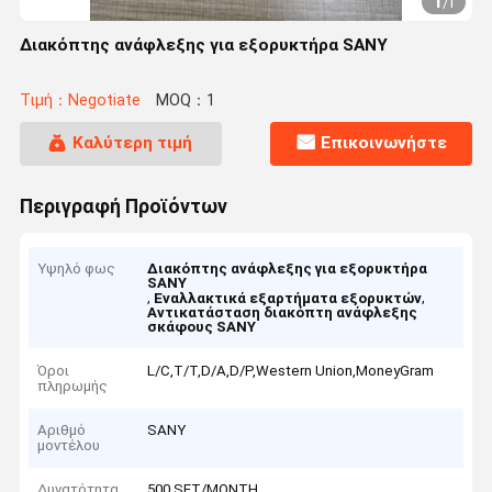
1
/
1
Διακόπτης ανάφλεξης για εξορυκτήρα SANY
Τιμή：Negotiate
MOQ：1
Καλύτερη τιμή
Επικοινωνήστε
Περιγραφή Προϊόντων
Υψηλό φως
Διακόπτης ανάφλεξης για εξορυκτήρα
SANY
,
,
Εναλλακτικά εξαρτήματα εξορυκτών
Αντικατάσταση διακόπτη ανάφλεξης
σκάφους SANY
Όροι
L/C,T/T,D/A,D/P,Western Union,MoneyGram
πληρωμής
Αριθμό
SANY
μοντέλου
Δυνατότητα
500 SET/MONTH