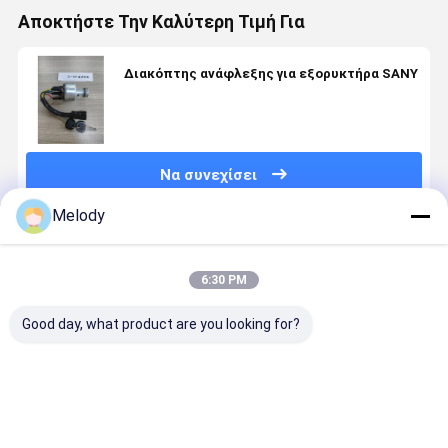
Αποκτήστε Την Καλύτερη Τιμή Για
Διακόπτης ανάφλεξης για εξορυκτήρα SANY
Να συνεχίσει
Melody
Συνιστώμενα Προϊόντα
6:30 PM
Good day, what product are you looking for?
Συναρμολόγηση
Υψηλής
Συγκρότημα
Αμβλυντή
Χειριστηρίου
ποιότητας
του χεριού
ακουστικ
Πιλότου
συναρμολόγηση
και της
για
Εκσκαφέα
κινητήρα
λεπίδας του
εξορυκτή
SANY SY60C,
σκούπισης
σκούπιστή
Kobelco