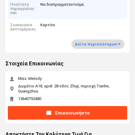
Ποσότητα
Να διαπραγματευτούμε.
παραγγελίας
min
Συσκευασία
Καρτόνι
λεπτομέρειες
Δείτε περισσότερων
Στοιχεία Επικοινωνίας
Miss. Melody
Δωμάτιο Α18, αριθ. 28 οδός Zhuji, περιοχή Tianhe,
Guangzhou
13640792480
Επικοινωνήστε
Αποκτήστε Την Καλύτερη Τιμή Για