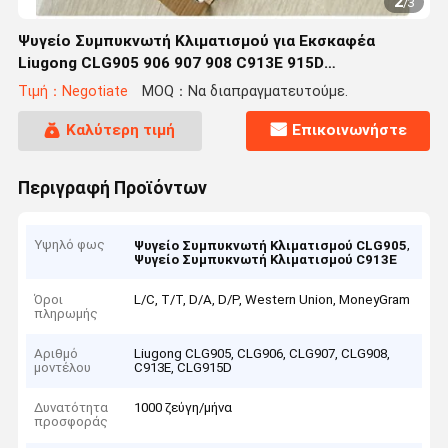
2
/
3
Ψυγείο Συμπυκνωτή Κλιματισμού για Εκσκαφέα
Liugong CLG905 906 907 908 C913E 915D
Ανταλλακτικά Συστήματος Ψύξης
Τιμή：Negotiate
MOQ：Να διαπραγματευτούμε.
Καλύτερη τιμή
Επικοινωνήστε
Περιγραφή Προϊόντων
Υψηλό φως
,
Ψυγείο Συμπυκνωτή Κλιματισμού CLG905
Ψυγείο Συμπυκνωτή Κλιματισμού C913E
Όροι
L/C, T/T, D/A, D/P, Western Union, MoneyGram
πληρωμής
Αριθμό
Liugong CLG905, CLG906, CLG907, CLG908,
μοντέλου
C913E, CLG915D
Δυνατότητα
1000 ζεύγη/μήνα
προσφοράς