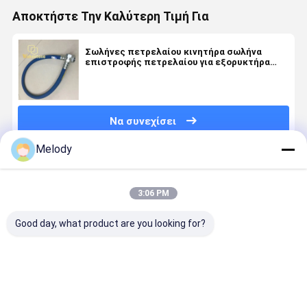
Αποκτήστε Την Καλύτερη Τιμή Για
Σωλήνες πετρελαίου κινητήρα σωλήνα
επιστροφής πετρελαίου για εξορυκτήρα
Komatsu PC300 PC360-7 PC360-8
Να συνεχίσει
Melody
Συνιστώμενα Προϊόντα
3:06 PM
Good day, what product are you looking for?
Συναρμολόγηση
Υψηλής
Συγκρότημα
Αμβλυντή
Χειριστηρίου
ποιότητας
του χεριού
ακουστικ
Πιλότου
συναρμολόγηση
και της
για
Εκσκαφέα
κινητήρα
λεπίδας του
εξορυκτή