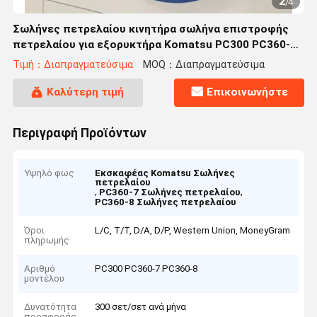
2
/
4
Σωλήνες πετρελαίου κινητήρα σωλήνα επιστροφής
πετρελαίου για εξορυκτήρα Komatsu PC300 PC360-7
PC360-8
Τιμή：Διαπραγματεύσιμα
MOQ：Διαπραγματεύσιμα
Καλύτερη τιμή
Επικοινωνήστε
Περιγραφή Προϊόντων
Υψηλό φως
Εκσκαφέας Komatsu Σωλήνες
πετρελαίου
,
,
PC360-7 Σωλήνες πετρελαίου
PC360-8 Σωλήνες πετρελαίου
Όροι
L/C, T/T, D/A, D/P, Western Union, MoneyGram
πληρωμής
Αριθμό
PC300 PC360-7 PC360-8
μοντέλου
Δυνατότητα
300 σετ/σετ ανά μήνα
προσφοράς