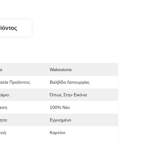
ϊόντος
α
Wakestone
σία Προϊόντος:
Βαλβίδα Λειτουργίας
αίμιο:
Όπως Στην Εικόνα
εση:
100% Νέο
ητα:
Εγγυημένο
ευή:
Καρτόνι