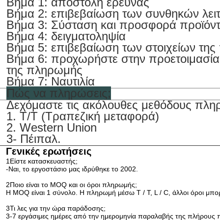
Βήμα 1: αποστολή έρευνας
Βήμα 2: επιβεβαίωση των συνθηκών λει
Βήμα 3: Σύσταση και προσφορά προϊόν
Βήμα 4: δειγματοληψία
Βήμα 5: επιβεβαίωση των στοιχείων της
Βήμα 6: προχωρήστε στην προετοιμασία
της πληρωμής
Βήμα 7: Ναυτιλία
Πώς να πληρώσεις;
Δεχόμαστε τις ακόλουθες μεθόδους πλη
1. T/T (Τραπεζική μεταφορά)
2. Western Union
3- Πέιπαλ.
Γενικές ερωτήσεις
1Είστε κατασκευαστής;
-Ναι, το εργοστάσιο μας ιδρύθηκε το 2002.
2Ποιο είναι το MOQ και οι όροι πληρωμής;
Η MOQ είναι 1 σύνολο. Η πληρωμή μέσω T / T, L / C, άλλοι όροι μπ
3Τι λες για την ώρα παράδοσης;
3-7 εργάσιμες ημέρες από την ημερομηνία παραλαβής της πλήρους