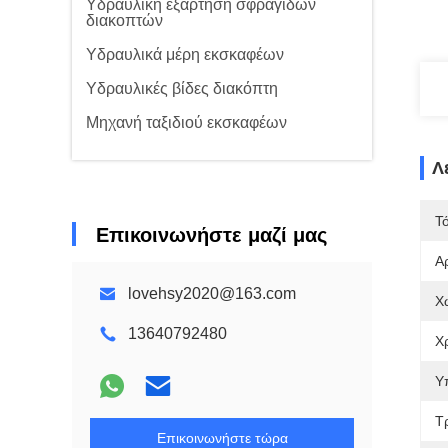
Υδραυλική εξάρτηση σφραγίδων
διακοπτών
Υδραυλικά μέρη εκσκαφέων
Υδραυλικές βίδες διακόπτη
Μηχανή ταξιδιού εκσκαφέων
Λ
Τ
Επικοινωνήστε μαζί μας
Α
lovehsy2020@163.com
Χ
13640792480
Χ
Υ
Τ
Επικοινωνήστε τώρα