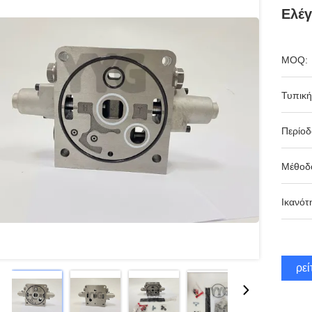
Ελέ
MOQ:
Τυπική
Περίο
Μέθοδ
Ικανότ
Βρεί