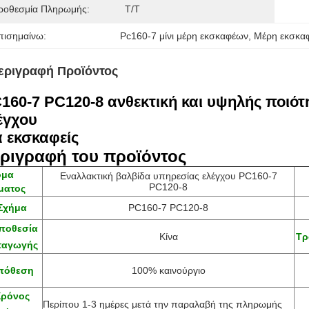
ροθεσμία Πληρωμής:
Τ/Τ
πισημαίνω:
Pc160-7 μίνι μέρη εκσκαφέων
, 
Μέρη εκσκα
εριγραφή Προϊόντος
160-7 PC120-8 ανθεκτική και υψηλής ποιότ
έγχου
α εκσκαφείς
ριγραφή του προϊόντος
ομα
Εναλλακτική βαλβίδα υπηρεσίας ελέγχου PC160-7
PC120-8
ματος
Σχήμα
PC160-7 PC120-8
ποθεσία
Κίνα
Τρ
ταγωγής
πόθεση
100% καινούργιο
ρόνος
Περίπου 1-3 ημέρες μετά την παραλαβή της πληρωμής