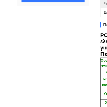
Π
Ε
Π
PC
ελ
γι
Πε
Όν
τμή
Το
κα
Υ
Χ