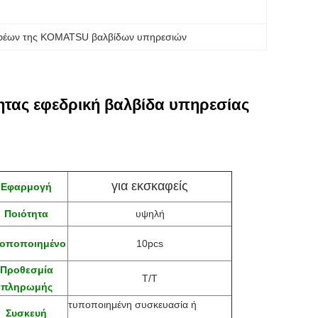
φέων της KOMATSU βαλβίδων υπηρεσιών
ητας εφεδρική βαλβίδα υπηρεσίας
για εκσκαφείς
Εφαρμογή
Ποιότητα
υψηλή
οποποιημένο
10pcs
Προθεσμία
Τ/Τ
πληρωμής
τυποποιημένη συσκευασία ή
Συσκευή