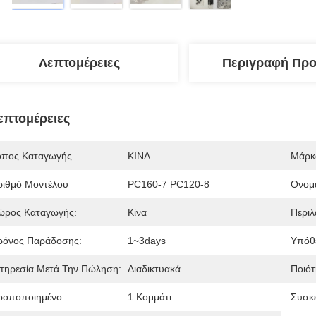
Λεπτομέρειες
Περιγραφή Προ
επτομέρειες
όπος Καταγωγής
ΚΙΝΑ
Μάρκ
ριθμό Μοντέλου
PC160-7 PC120-8
Ονομα
ώρος Καταγωγής:
Κίνα
Περιλ
ρόνος Παράδοσης:
1~3days
Υπόθ
πηρεσία Μετά Την Πώληση:
Διαδικτυακά
Ποιότ
ροποποιημένο:
1 Κομμάτι
Συσκ