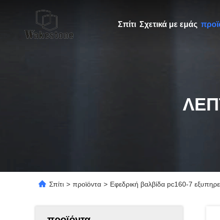
Σπίτι
Σχετικά με εμάς
προϊ
ΛΕΠ
Σπίτι
>
προϊόντα
>
Εφεδρική βαλβίδα pc160-7 εξυπηρ
προϊόντα