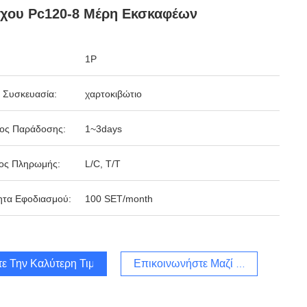
γχου Pc120-8 Μέρη Εκσκαφέων
1P
 Συσκευασία:
χαρτοκιβώτιο
δος Παράδοσης:
1~3days
ος Πληρωμής:
L/C, T/T
ητα Εφοδιασμού:
100 SET/month
τε Την Καλύτερη Τιμή
Επικοινωνήστε Μαζί Μας