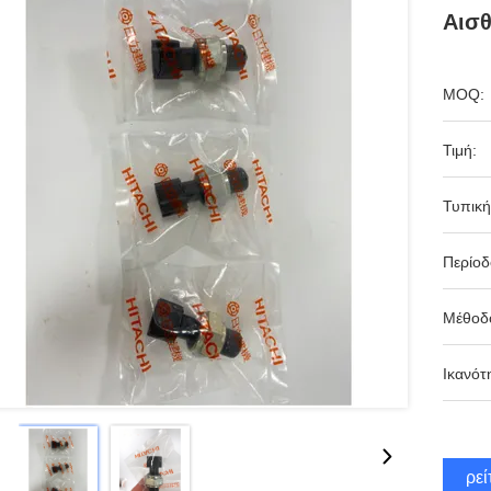
Αισ
MOQ:
Τιμή:
Τυπική
Περίο
Μέθοδ
Ικανότ
Βρεί