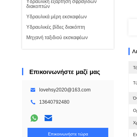
Υδραυλική εξάρτηση σφραγίδων
διακοπτών
Υδραυλικά μέρη εκσκαφέων
Υδραυλικές βίδες διακόπτη
Μηχανή ταξιδιού εκσκαφέων
Λ
Τ
Επικοινωνήστε μαζί μας
Τ
lovehsy2020@163.com
Ό
13640792480
Ο
Χ
Επικοινωνήστε τώρα
Ε