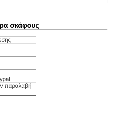
τήρα σκάφους
εσης
ypal
ην παραλαβή