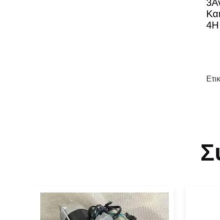
3Α
Κα
4Η
Ετι
Σ