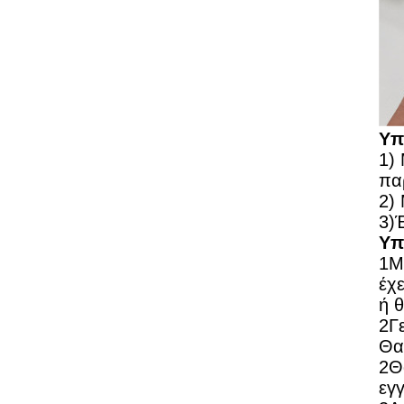
Υπ
1)
πα
2)
3)
Υπ
1Μ
έχ
ή 
2Γ
Θα
2Θ
εγ