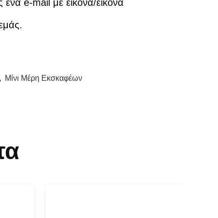
 ένα e-mail με εικόνα/εικόνα
εμάς.
,
Μίνι Μέρη Εκσκαφέων
τα