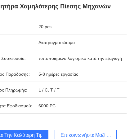
θητήρα Χαμηλότερης Πίεσης Μηχανών
20 pcs
Διαπραγματεύσιμα
 Συσκευασία:
τυποποιημένο λογισμικό κατά την εξαγωγή
δος Παράδοσης:
5-8 ημέρες εργασίας
ος Πληρωμής:
L / C, T / T
ητα Εφοδιασμού:
6000 PC
τε Την Καλύτερη Τιμή
Επικοινωνήστε Μαζί Μας