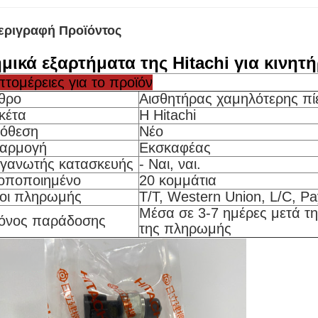
εριγραφή Προϊόντος
μικά εξαρτήματα της Hitachi για κινη
πτομέρειες για το προϊόν
θρο
Αισθητήρας χαμηλότερης πί
ικέτα
Η Hitachi
όθεση
Νέο
αρμογή
Εκσκαφέας
γανωτής κατασκευής
- Ναι, ναι.
οποποιημένο
20 κομμάτια
οι πληρωμής
T/T, Western Union, L/C, Pa
Μέσα σε 3-7 ημέρες μετά τ
όνος παράδοσης
της πληρωμής