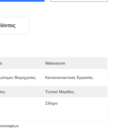
ϊόντος
α
Wakestone
όσιμες Βιομηχανίες:
Κατασκευαστικές Εργασίες
θος:
Τυπικό Μέγεθος
:
Σίδηρο
εκσκαφέων