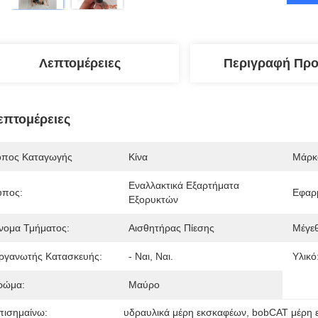
Λεπτομέρειες
Περιγραφή Προ
επτομέρειες
όπος Καταγωγής
Κίνα
Μάρκ
Εναλλακτικά Εξαρτήματα 
ύπος:
Εφαρμ
Εξορυκτών
νομα Τμήματος:
Αισθητήρας Πίεσης
Μέγε
ργανωτής Κατασκευής:
- Ναι, Ναι.
Υλικό
ρώμα:
Μαύρο
πισημαίνω:
υδραυλικά μέρη εκσκαφέων
, 
bobCAT μέρη 