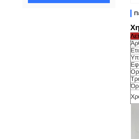
Π
Χη
Λε
Άρ
Ετ
Υπ
Εφ
Ορ
Τρ
Όρ
Χρ