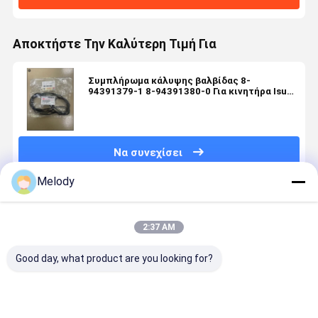
Αποκτήστε Την Καλύτερη Τιμή Για
Συμπλήρωμα κάλυψης βαλβίδας 8-
94391379-1 8-94391380-0 Για κινητήρα Isuzu
6HK1 Συμβατό με εξορυκτήρα ZAX330-3
Να συνεχίσει
Melody
Συνιστώμενα Προϊόντα
2:37 AM
Good day, what product are you looking for?
SANY SY60C
HX40W
HX80
Υψηλής
Συγκρότημα
Τουρβοσυμπιεστή
Στροβιλοσυμπιεστής
ποιότητα