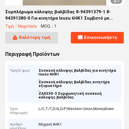
2
/
3
Συμπλήρωμα κάλυψης βαλβίδας 8-94391379-1 8-
94391380-0 Για κινητήρα Isuzu 6HK1 Συμβατό με
εξορυκτήρα ZAX330-3
Τιμή：Negotiate
MOQ：1
Καλύτερη τιμή
Επικοινωνήστε
Περιγραφή Προϊόντων
Υψηλό φως
Συσκευή κάλυψης βαλβίδας για κινητήρα
Isuzu 6HK1
,
Συσκευή κάλυψης βαλβίδας κινητήρα
εξορυκτήρα
,
ZAX330-3 Συμφωνητική συσκευή
κάλυψης βαλβίδας
Όροι
L/C,T/T,D/A,D/P,Western Union,MoneyGram
πληρωμής
Αριθμό
Μηχανή 6HK1
μοντέλου