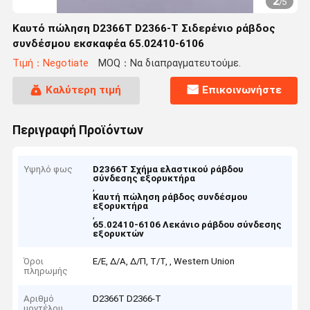
2
/
5
Καυτό πώληση D2366T D2366-T Σιδερένιο ράβδος
συνδέσμου εκσκαφέα 65.02410-6106
Τιμή：Negotiate
MOQ：Να διαπραγματευτούμε.
Καλύτερη τιμή
Επικοινωνήστε
Περιγραφή Προϊόντων
Υψηλό φως
D2366T Σχήμα ελαστικού ράβδου
σύνδεσης εξορυκτήρα
,
Καυτή πώληση ράβδος συνδέσμου
εξορυκτήρα
,
65.02410-6106 Λεκάνιο ράβδου σύνδεσης
εξορυκτών
Όροι
Ε/Ε, Δ/Α, Δ/Π, Τ/Τ, , Western Union
πληρωμής
Αριθμό
D2366T D2366-T
μοντέλου