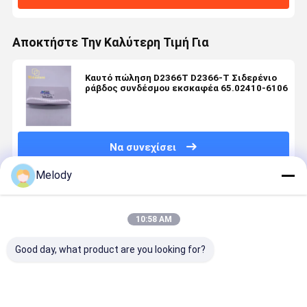
Αποκτήστε Την Καλύτερη Τιμή Για
Καυτό πώληση D2366T D2366-T Σιδερένιο
ράβδος συνδέσμου εκσκαφέα 65.02410-6106
Να συνεχίσει
Melody
Συνιστώμενα Προϊόντα
10:58 AM
Good day, what product are you looking for?
SANY SY60C
HX40W
HX80
Υψηλής
Συγκρότημα
Τουρβοσυμπιεστή
Στροβιλοσυμπιεστής
ποιότητα