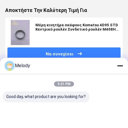
Αποκτήστε Την Καλύτερη Τιμή Για
Μέρη κινητήρα σκάφους Komatsu 4D95 STD
Κεντρικό ρουλέν Συνδετικό ρουλέν M408H
R408H
Να συνεχίσει
Melody
Συνιστώμενα Προϊόντα
5:21 PM
Good day, what product are you looking for?
SANY SY60C
HX40W
HX80
Υψηλής
Συγκρότημα
Τουρβοσυμπιεστή
Στροβιλοσυμπιεστής
ποιότητα
ακουστικού
4046271
3594117
σφυρηλατ
εξορυκτικού
4046272 Για
3594118
χάλυβα