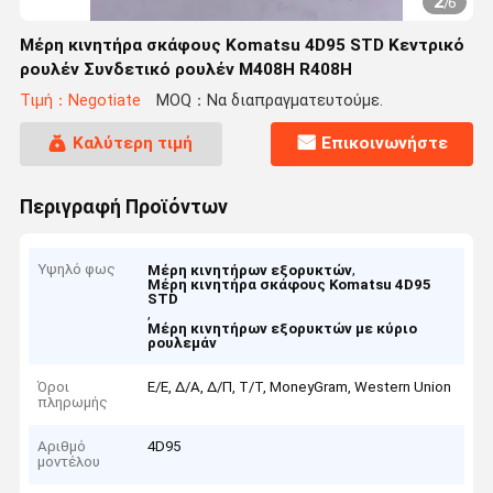
2
/
6
Μέρη κινητήρα σκάφους Komatsu 4D95 STD Κεντρικό
ρουλέν Συνδετικό ρουλέν M408H R408H
Τιμή：Negotiate
MOQ：Να διαπραγματευτούμε.
Καλύτερη τιμή
Επικοινωνήστε
Περιγραφή Προϊόντων
Υψηλό φως
,
Μέρη κινητήρων εξορυκτών
Μέρη κινητήρα σκάφους Komatsu 4D95
STD
,
Μέρη κινητήρων εξορυκτών με κύριο
ρουλεμάν
Όροι
Ε/Ε, Δ/Α, Δ/Π, Τ/Τ, MoneyGram, Western Union
πληρωμής
Αριθμό
4D95
μοντέλου