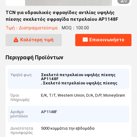
2
/
3
TCN για υδραυλικές σφραγίδες αντλίας υψηλής
πίεσης σκελετός σφραγίδα πετρελαίου AP1148F
Τιμή：Διαπραγματεύσιμα
MOQ：100.00
Καλύτερη τιμή
Επικοινωνήστε
Περιγραφή Προϊόντων
Υψηλό φως
Σκελετό πετρελαίου υψηλής πίεσης
AP1148F
,
Σκελετό πετρελαίου υψηλής πίεσης
Όροι
Ε/Κ, Τ/Τ, Western Union, D/A, D/P, MoneyGram
πληρωμής
Αριθμό
AP1148F
μοντέλου
Δυνατότητα
5000 κομμάτια την εβδομάδα
προσφοράς