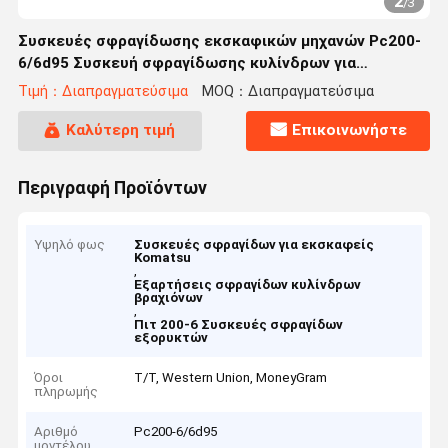
2
/
3
Συσκευές σφραγίδωσης εκσκαφικών μηχανών Pc200-
6/6d95 Συσκευή σφραγίδωσης κυλίνδρων για
εκσκαφείς Komatsu
Τιμή：Διαπραγματεύσιμα
MOQ：Διαπραγματεύσιμα
Καλύτερη τιμή
Επικοινωνήστε
Περιγραφή Προϊόντων
Υψηλό φως
Συσκευές σφραγίδων για εκσκαφείς
Komatsu
,
Εξαρτήσεις σφραγίδων κυλίνδρων
βραχιόνων
,
Πιτ 200-6 Συσκευές σφραγίδων
εξορυκτών
Όροι
T/T, Western Union, MoneyGram
πληρωμής
Αριθμό
Pc200-6/6d95
μοντέλου