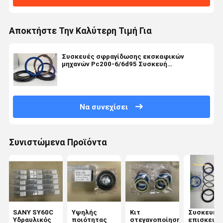
Αποκτήστε Την Καλύτερη Τιμή Για
Συσκευές σφραγίδωσης εκσκαφικών
μηχανών Pc200-6/6d95 Συσκευή
σφραγίδωσης κυλίνδρων για εκσκαφείς
Komatsu
Να συνεχίσει
Συνιστώμενα Προϊόντα
SANY SY60C
Υψηλής
Κιτ
Συσκευή
Υδραυλικός
ποιότητας
στεγανοποίησης
επισκευή