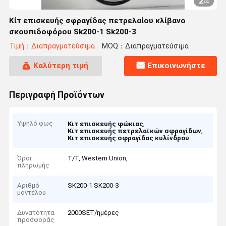
2
/
4
Κίτ επισκευής σφραγίδας πετρελαίου κλίβανο
σκουπιδοφόρου Sk200-1 Sk200-3
Τιμή：Διαπραγματεύσιμα
MOQ：Διαπραγματεύσιμα
Καλύτερη τιμή
Επικοινωνήστε
Περιγραφή Προϊόντων
Υψηλό φως
,
Κιτ επισκευής φώκιας
,
Κιτ επισκευής πετρελαϊκών σφραγίδων
Κιτ επισκευής σφραγίδας κυλίνδρου
Όροι
T/T, Western Union,
πληρωμής
Αριθμό
SK200-1 SK200-3
μοντέλου
Δυνατότητα
2000SET/ημέρες
προσφοράς