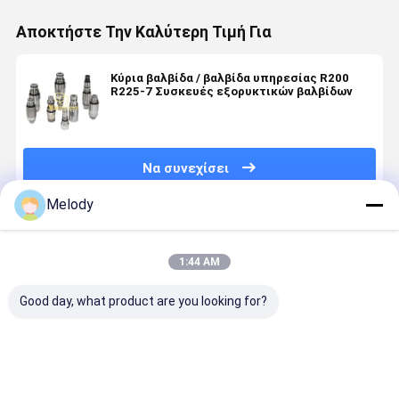
Αποκτήστε Την Καλύτερη Τιμή Για
Κύρια βαλβίδα / βαλβίδα υπηρεσίας R200
R225-7 Συσκευές εξορυκτικών βαλβίδων
Να συνεχίσει
Melody
Συνιστώμενα Προϊόντα
1:44 AM
Good day, what product are you looking for?
KPM
Υδραυλική
A10V0100LA90DS
K3V180DT
K5V212DPH1
αντλία για
Υδραυλική
Υδραυλική
Υδραυλική
εξορυκτήρα
αντλία
αντλία
κύρια αντλία
Kobelco
Rexroth
Kawasaki γ