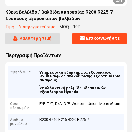
2
/
4
Κύρια βαλβίδα / βαλβίδα υπηρεσίας R200 R225-7
Συσκευές εξορυκτικών βαλβίδων
Τιμή：Διαπραγματεύσιμα
MOQ：10P
Καλύτερη τιμή
Επικοινωνήστε
Περιγραφή Προϊόντων
Υψηλό φως
,
Υπηρεσιακά εξαρτήματα εξορυκτών
R200 Βαλβίδα ανακούφισης εξαρτημάτων
σκάφους
,
Υπαλλακτική βαλβίδα υδραυλικών
εξοπλισμού Hyundai
Όροι
Ε/Ε, Τ/Τ, D/A, D/P, Western Union, MoneyGram
πληρωμής
Αριθμό
R200 R210 R215 R220 R225-7
μοντέλου