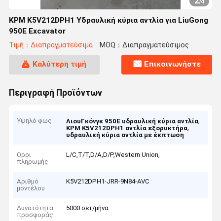
2
/
4
KPM K5V212DPH1 Υδραυλική κύρια αντλία για LiuGong
950E Excavator
Τιμή：Διαπραγματεύσιμα
MOQ：Διαπραγματεύσιμος
Καλύτερη τιμή
Επικοινωνήστε
Περιγραφή Προϊόντων
Υψηλό φως
,
ΛιουΓκόνγκ 950Ε υδραυλική κύρια αντλία
,
KPM K5V212DPH1 αντλία εξορυκτήρα
υδραυλική κύρια αντλία με έκπτωση
Όροι
L/C,T/T,D/A,D/P,Western Union,
πληρωμής
Αριθμό
K5V212DPH1-JRR-9N84-AVC
μοντέλου
Δυνατότητα
5000 σετ/μήνα
προσφοράς