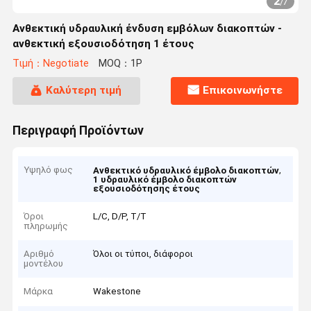
2
/
7
Ανθεκτική υδραυλική ένδυση εμβόλων διακοπτών -
ανθεκτική εξουσιοδότηση 1 έτους
Τιμή：Negotiate
MOQ：1P
Καλύτερη τιμή
Επικοινωνήστε
Περιγραφή Προϊόντων
Υψηλό φως
,
Ανθεκτικό υδραυλικό έμβολο διακοπτών
1 υδραυλικό έμβολο διακοπτών
εξουσιοδότησης έτους
Όροι
L/C, D/P, T/T
πληρωμής
Αριθμό
Όλοι οι τύποι, διάφοροι
μοντέλου
Μάρκα
Wakestone