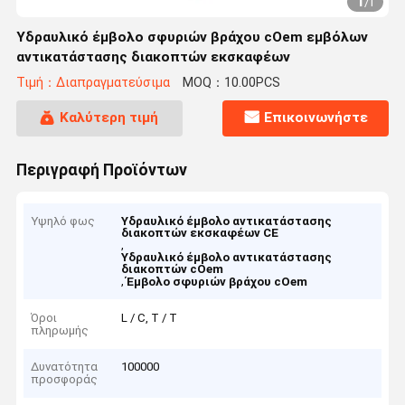
1
/
1
Υδραυλικό έμβολο σφυριών βράχου cOem εμβόλων
αντικατάστασης διακοπτών εκσκαφέων
Τιμή：Διαπραγματεύσιμα
MOQ：10.00PCS
Καλύτερη τιμή
Επικοινωνήστε
Περιγραφή Προϊόντων
Υψηλό φως
Υδραυλικό έμβολο αντικατάστασης
διακοπτών εκσκαφέων CE
,
Υδραυλικό έμβολο αντικατάστασης
διακοπτών cOem
,
Έμβολο σφυριών βράχου cOem
Όροι
L / C, T / T
πληρωμής
Δυνατότητα
100000
προσφοράς