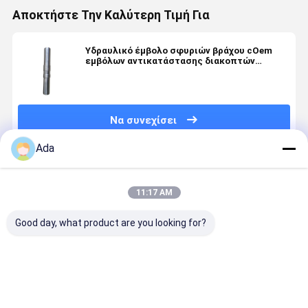
Αποκτήστε Την Καλύτερη Τιμή Για
Υδραυλικό έμβολο σφυριών βράχου cOem
εμβόλων αντικατάστασης διακοπτών
εκσκαφέων
Να συνεχίσει
Ada
Συνιστώμενα Προϊόντα
11:17 AM
Good day, what product are you looking for?
Πύργο
Υδραυλικό
Εκσκαφέας
Υδραυλικό
συσσωρευτή
έμβολο
Υδραυλικός
έμβολο
σφραγίδας
διακοπτών
σπαστικός
διακοπτώ
για το Soosan
σφυροκόπημα
υψηλής
έμβολο για
πυκνότητ