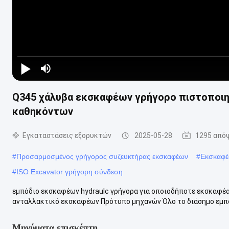
Video Player is loading.
Play Video
Q345 χάλυβα εκσκαφέων γρήγορο πιστοποι
Play
καθηκόντων
Mute
Current Time
0:00
/
Εγκαταστάσεις εξορυκτών
2025-05-28
1295 από
Duration
0:00
Loaded
:
0%
Auto
#
Προσαρμοσμένος γρήγορος συζευκτήρας εκσκαφέων
#
Εκσκαφέ
Auto
#
ISO Excavator γρήγορη σύνδεση
Picture-in-Picture
Fullscreen
εμπόδιο εκσκαφέων hydraulc γρήγορα για οποιοδήποτε εκσκαφέα
ανταλλακτικό εκσκαφέων Πρότυπο μηχανών Όλο το διάσημο εμπορ
Μηνύματα επισκέπτη