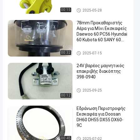
κατασκευής υψηλό
Εγκαταστάσεις εξορυκτών
00:15
2025-05-28
78mm Προκαθαριστής
Αέρα για Μίνι Εκσκαφείς
Daewoo 60 PC56 Hyundai
60 Kubota 60 SANY 60
Hitachi 70
Ανταλλακτικά εκσκαφέων
00:32
2025-07-15
24V βαρέος μαγνητικός
επακριβής διακόπτης
398-0940
Ηλεκτρικά εξαρτήματα εξορ
2025-09-25
υκτών
00:12
Εδράνωση Περιστροφής
Εκσκαφέα για Doosan
DH60 DH55 DX55 DX60-
9C
Ανταλλακτικά εκσκαφέων
00:45
2025-07-02