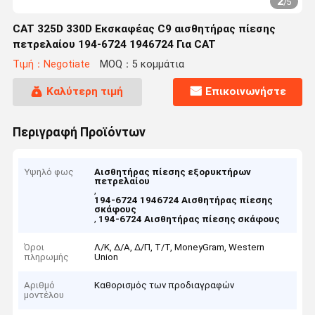
2
/
5
CAT 325D 330D Εκσκαφέας C9 αισθητήρας πίεσης
πετρελαίου 194-6724 1946724 Για CAT
Τιμή：Negotiate
MOQ：5 κομμάτια
Καλύτερη τιμή
Επικοινωνήστε
Περιγραφή Προϊόντων
Υψηλό φως
Αισθητήρας πίεσης εξορυκτήρων
πετρελαίου
,
194-6724 1946724 Αισθητήρας πίεσης
σκάφους
,
194-6724 Αισθητήρας πίεσης σκάφους
Όροι
Λ/Κ, Δ/Α, Δ/Π, Τ/Τ, MoneyGram, Western
πληρωμής
Union
Αριθμό
Καθορισμός των προδιαγραφών
μοντέλου