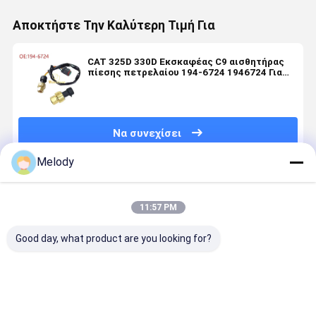
Αποκτήστε Την Καλύτερη Τιμή Για
CAT 325D 330D Εκσκαφέας C9 αισθητήρας
πίεσης πετρελαίου 194-6724 1946724 Για
CAT
Να συνεχίσει
Melody
Συνιστώμενα Προϊόντα
11:57 PM
Good day, what product are you looking for?
600-821-
600-825-
600-861-
24V 40A
5580
3151
6410 24V 40A
εναλλάκτ
Εναλλακτικός
Γεννήτρια
εναλλακτικός
600-861-
μηχανισμός
24V για
μηχανισμός
6410