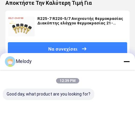
Αποκτήστε Την Καλύτερη Τιμή Για
R225-7 R220-5/7 Ανιχνευτής θερμοκρασίας
Διακόπτης ελέγχου θερμοκρασίας 21-
EN40100
Να συνεχίσει
Melody
Συνιστώμενα Προϊόντα
12:39 PM
Good day, what product are you looking for?
600-821-
600-825-
600-861-
24V 40A
5580
3151
6410 24V 40A
εναλλάκτ
Εναλλακτικός
Γεννήτρια
εναλλακτικός
600-861-
μηχανισμός
24V για
μηχανισμός
6410
24V 30A
εκσκαφέα
για
συμβατός 
Καλύτερη τιμή
Καλύτερη τιμή
Καλύτερη τιμή
Καλύτερη 