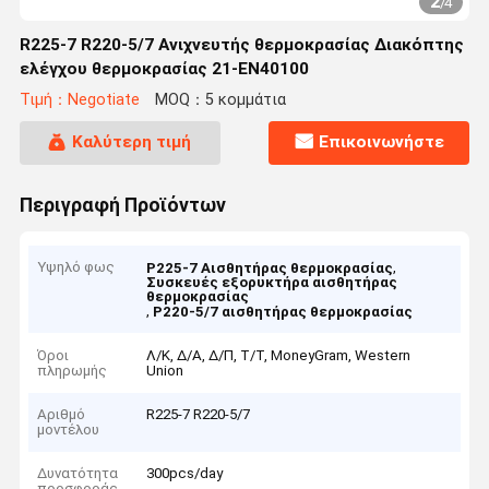
2
/
4
R225-7 R220-5/7 Ανιχνευτής θερμοκρασίας Διακόπτης
ελέγχου θερμοκρασίας 21-EN40100
Τιμή：Negotiate
MOQ：5 κομμάτια
Καλύτερη τιμή
Επικοινωνήστε
Περιγραφή Προϊόντων
Υψηλό φως
,
Ρ225-7 Αισθητήρας θερμοκρασίας
Συσκευές εξορυκτήρα αισθητήρας
θερμοκρασίας
,
Ρ220-5/7 αισθητήρας θερμοκρασίας
Όροι
Λ/Κ, Δ/Α, Δ/Π, Τ/Τ, MoneyGram, Western
πληρωμής
Union
Αριθμό
R225-7 R220-5/7
μοντέλου
Δυνατότητα
300pcs/day
προσφοράς