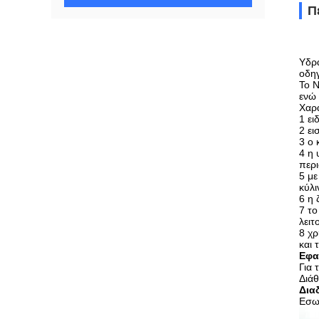
Π
Υδρα
οδηγ
Το N
ενώ 
Χαρα
1 ει
2 ει
3 ο 
4 η 
περι
5 με
κύλι
6 η 
7 το
λειτ
8 χρ
και 
Εφα
Για 
Διάθ
Δια
Εσωτ