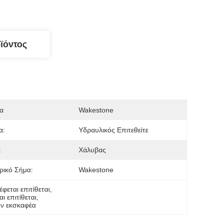
ϊόντος
α
Wakestone
α:
Υδραυλικός Επιτεθείτε
:
Χάλυβας
ρικό Σήμα:
Wakestone
εται επιτίθεται
, 
 επιτίθεται
, 
ον εκσκαφέα