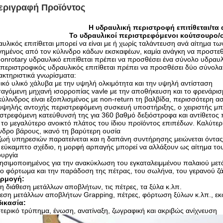
εριγραφή Προϊόντος
Η υδραυλική περιστροφή επιτίθεται/τα
Το υδραυλικοί περιστρεφόμενοι κούτσουρο/ο
υλικός επιτίθεται μπορεί να είναι με ή χωρίς ταλάντευση ανά αίτημα τω
ημένος από τον κύλινδρο κάδων εκσκαφέων, καμία ανάγκη να προστεθ
onrotary υδραυλικό επιτίθεται πρέπει να προσθέσει ένα σύνολο υδραυ
περιστροφικός υδραυλικός επιτίθεται πρέπει να προσθέσει δύο σύνολα
κτηριστικά γνωρίσματα:
δικό υλικό χάλυβα με την υψηλή ολκιμότητα και την υψηλή αντίσταση
σαγόμενη μηχανή ισορροπίας vavle με την αποθήκευση και το φρενάρισμ
κύλινδρος είναι εξοπλισμένος με non-return τη βαλβίδα, περισσότερη α
υψηλής αντοχής περιστρεφόμενη συσκευή υποστήριξης, ο χειριστής μπορ
στρεφόμενη κατεύθυνσή της για 360 βαθμό δεξιόστροφα και αντίθετος 
 το μεγαλύτερο ανοικτό πλάτος του ίδιου προϊόντος επιπέδων. Καλύτε
νδρο βάρους, ικανό τη βαρύτερη ουσία
ζωή υπηρεσιών παρατείνεται και η δαπάνη συντήρησης μειώνεται όντας 
 εύκαμπτο σχέδιο, η μορφή αρπαγής μπορεί να αλλάξουν ως αίτημα του
ουργία
ησιμοποιημένος για την ανακύκλωση του εγκαταλειμμένου παλαιού μετ
το φόρτωμα και την παράδοση της πέτρας, του σωλήνα, του γερανού ζά
ρμογή:
τη διάθεση μετάλλων αποβλήτων, τις πέτρες, τα ξύλα κ.λπ.
εση μετάλλων αποβλήτων Grapping, πέτρες, φόρτωση ξύλων κ.λπ., εκ
δικασία:
ερικό τρύπημα, ένωση, ανατίναξη, ζωγραφική και ακριβώς ανίχνευση