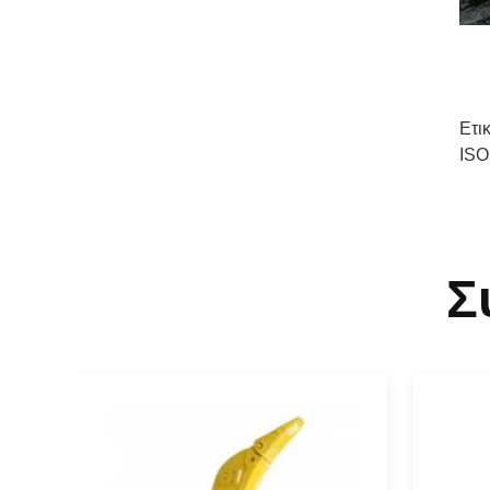
Ετι
ISO
Σ