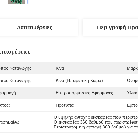
Λεπτομέρειες
Περιγραφή Προ
επτομέρειες
όπος Καταγωγής
Κίνα
Μάρκ
όπος Καταγωγής:
Κίνα (ηπειρωτική Χώρα)
Όνομ
φαρμογή:
Ευπροσάρμοστες Εφαρμογές
Υλικό
ύπος:
Πρότυπα
Εμπο
Ο υψηλής αντοχής εκσκαφέας που περιστρέφ
πισημαίνω:
Ο εκσκαφέας 360 βαθμού που περιστρέφεται
Περιστρεφόμενη αρπαγή 360 βαθμού για τ