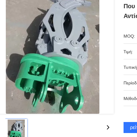
Που 
Αντί
MOQ:
Τιμή:
Τυπική
Περίο
Μέθοδ
Βρεί