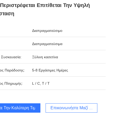
Περιστρέφεται Επιτίθεται Την Υψηλή
σταση
Διαπραγματεύσιμο
Διαπραγματεύσιμα
 Συσκευασία:
Ξύλινη κασετίνα
δος Παράδοσης:
5-8 Εργάσιμες Ημέρες
ος Πληρωμής:
L / C, T / T
τε Την Καλύτερη Τιμή
Επικοινωνήστε Μαζί Μας