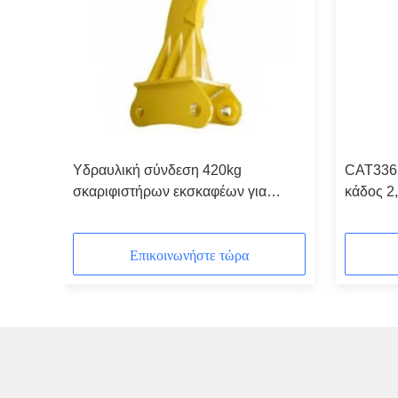
τή
Υδραυλική σύνδεση 420kg
CAT336 
σκαριφιστήρων εκσκαφέων για
κάδος 2
EC210 20 τόνος vol vo
δόντια
Επικοινωνήστε τώρα