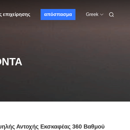
ς επιχείρησης
απόσπασμα
Greek
ΌΝΤΑ
ηλής Αντοχής Εκσκαφέας 360 Βαθμού