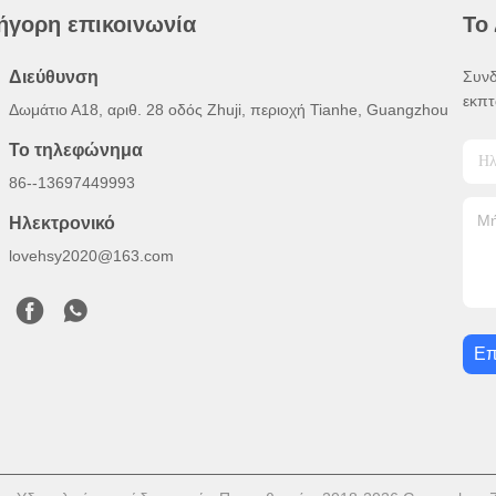
ήγορη επικοινωνία
Το
Διεύθυνση
Συνδ
εκπτ
Δωμάτιο Α18, αριθ. 28 οδός Zhuji, περιοχή Tianhe, Guangzhou
Το τηλεφώνημα
86--13697449993
Ηλεκτρονικό
lovehsy2020@163.com
Επ