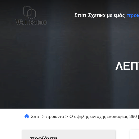
Σπίτι
Σχετικά με εμάς
προϊ
ΛΕΠ
Σπίτι
>
προϊόντα
>
Ο υψηλής αντοχής εκσκαφέας 360 β
προϊόντα