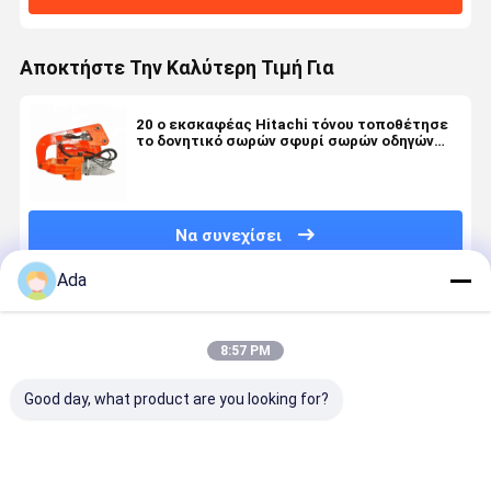
Αποκτήστε Την Καλύτερη Τιμή Για
20 ο εκσκαφέας Hitachi τόνου τοποθέτησε
το δονητικό σωρών σφυρί σωρών οδηγών
υδραυλικό δονητικό
Να συνεχίσει
Ada
Συνιστώμενα Προϊόντα
8:57 PM
Good day, what product are you looking for?
Κάδος 0,5
Υψηλής
Επικοινωνία
Κάδος Βρά
Κυβικών
ποιότητας
με ταχύτητες
Εκσκαφέα