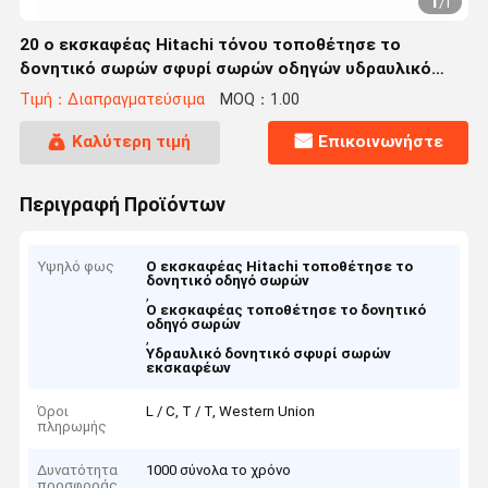
1
/
1
20 ο εκσκαφέας Hitachi τόνου τοποθέτησε το
δονητικό σωρών σφυρί σωρών οδηγών υδραυλικό
δονητικό
Τιμή：Διαπραγματεύσιμα
MOQ：1.00
Καλύτερη τιμή
Επικοινωνήστε
Περιγραφή Προϊόντων
Υψηλό φως
Ο εκσκαφέας Hitachi τοποθέτησε το
δονητικό οδηγό σωρών
,
Ο εκσκαφέας τοποθέτησε το δονητικό
οδηγό σωρών
,
Υδραυλικό δονητικό σφυρί σωρών
εκσκαφέων
Όροι
L / C, T / T, Western Union
πληρωμής
Δυνατότητα
1000 σύνολα το χρόνο
προσφοράς