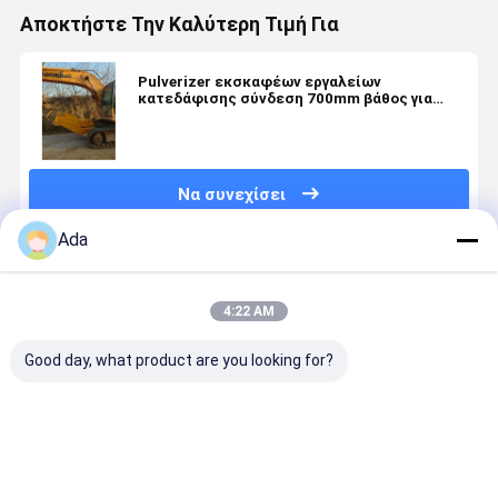
Αποκτήστε Την Καλύτερη Τιμή Για
Pulverizer εκσκαφέων εργαλείων
κατεδάφισης σύνδεση 700mm βάθος για
DH150
Να συνεχίσει
Ada
Συνιστώμενα Προϊόντα
4:22 AM
Good day, what product are you looking for?
Κάδος 0,5
Υψηλής
Επικοινωνία
Κάδος Βρά
Κυβικών
ποιότητας
με ταχύτητες
Εκσκαφέα
Μέτρων,
βάζο για το
P-Type
Προσαρμο
Πυκνό και
σκάφος για
Βαρέως
Ενισχυμένο
το σκάφος
Τύπου για