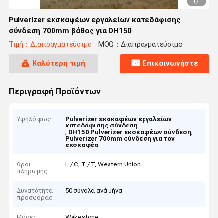
1
/
1
Pulverizer εκσκαφέων εργαλείων κατεδάφισης
σύνδεση 700mm βάθος για DH150
Τιμή：Διαπραγματεύσιμα
MOQ：Διαπραγματεύσιμο
Καλύτερη τιμή
Επικοινωνήστε
Περιγραφή Προϊόντων
Υψηλό φως
Pulverizer εκσκαφέων εργαλείων
κατεδάφισης σύνδεση
,
,
DH150 Pulverizer εκσκαφέων σύνδεση
Pulverizer 700mm σύνδεση για τον
εκσκαφέα
Όροι
L / C, T / T, Western Union
πληρωμής
Δυνατότητα
50 σύνολα ανά μήνα
προσφοράς
Μάρκα
Wakestone