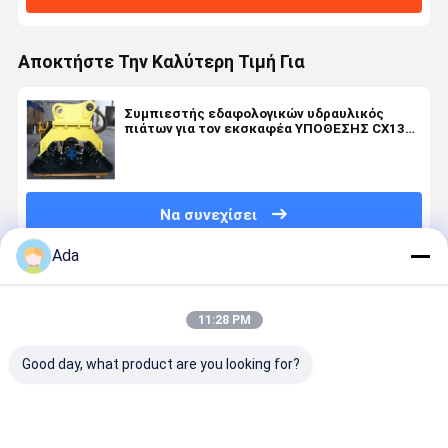
Αποκτήστε Την Καλύτερη Τιμή Για
Συμπιεστής εδαφολογικών υδραυλικός
πιάτων για τον εκσκαφέα ΥΠΟΘΕΣΗΣ CX130
CX160B
Να συνεχίσει
Ada
Συνιστώμενα Προϊόντα
11:28 PM
Good day, what product are you looking for?
Κάδος 0,5
Υψηλής
Επικοινωνία
Κάδος Βρά
Κυβικών
ποιότητας
με ταχύτητες
Εκσκαφέα