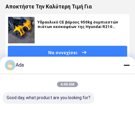
Αποκτήστε Την Καλύτερη Τιμή Για
Υδραυλικό CE βάρους 950kg συμπιεστών
πιάτων εκσκαφέων της Hyundai R210
επικυρωμένο
Να συνεχίσει
Ada
Συνιστώμενα Προϊόντα
6:48 AM
Good day, what product are you looking for?
Κάδος 0,5
Υψηλής
Επικοινωνία
Κάδος Βρά
Κυβικών
ποιότητας
με ταχύτητες
Εκσκαφέα
Μέτρων,
βάζο για το
P-Type
Προσαρμο
Πυκνό και
σκάφος για
Βαρέως
Ενισχυμένο
το σκάφος
Τύπου για