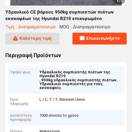
1
/
1
Υδραυλικό CE βάρους 950kg συμπιεστών πιάτων
εκσκαφέων της Hyundai R210 επικυρωμένο
Τιμή：Διαπραγματεύσιμα
MOQ：Διαπραγματεύσιμο
Καλύτερη τιμή
Επικοινωνήστε
Περιγραφή Προϊόντων
Υψηλό φως
Υδραυλικός συμπιεστής πιάτων της
Hyundai R210
,
,
950kg υδραυλικός συμπιεστής πιάτων
Υδραυλικοί συμπιεστές για τους
εκσκαφείς
Όροι
L / C, T / T, Western Union
πληρωμής
Δυνατότητα
1000 σύνολα το χρόνο
προσφοράς
Μάρκα
Wakestone