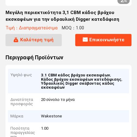
2
/
4
Μεγάλη περιεκτικότητα 3,1 CBM κάδος βράχου
εκσκαφέων για την υδραυλική Digger κατεδάφιση
Τιμή：Διαπραγματεύσιμα
MOQ：1.00
Καλύτερη τιμή
Επικοινωνήστε
Περιγραφή Προϊόντων
Υψηλό φως
,
3.1 CBM κάδος βράχου εκσκαφέων
,
Κάδος βράχου εκσκαφέων κατεδάφισης
Υδραυλικός Digger σκάβοντας κάδος
εκσκαφέων
Δυνατότητα
20 σύνολο το μήνα
προσφοράς
Μάρκα
Wakestone
Ποσότητα
1.00
παραγγελίας
min