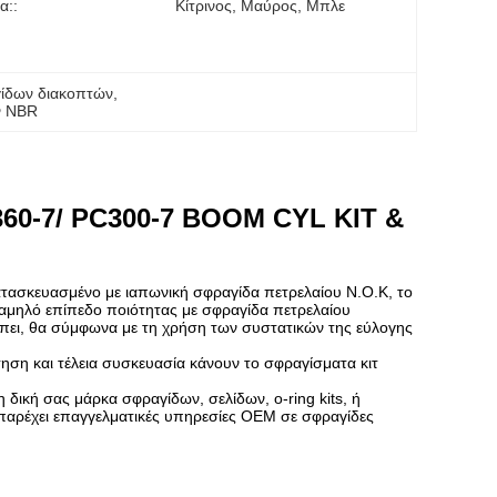
α::
Κίτρινος, Μαύρος, Μπλε
γίδων διακοπτών
, 
ν NBR
60-7/ PC300-7 BOOM CYL KIT &
ατασκευασμένο με ιαπωνική σφραγίδα πετρελαίου N.O.K, το
χαμηλό επίπεδο ποιότητας με σφραγίδα πετρελαίου
πει, θα σύμφωνα με τη χρήση των συστατικών της εύλογης
ση και τέλεια συσκευασία κάνουν το σφραγίσματα κιτ
 δική σας μάρκα σφραγίδων, σελίδων, ο-ring kits, ή
παρέχει επαγγελματικές υπηρεσίες OEM σε σφραγίδες