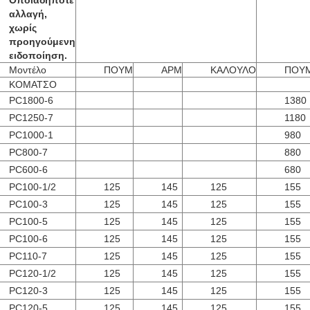
Οποιαδήποτε
αλλαγή,
χωρίς
προηγούμενη
ειδοποίηση.
Μοντέλο
ΠΟΥΜ
ΑΡΜ
ΚΑΛΟΥΛΟ
ΠΟΥ
ΚΟΜΑΤΣΟ
PC1800-6
1380
PC1250-7
1180
PC1000-1
980
PC800-7
880
PC600-6
680
PC100-1/2
125
145
125
155
PC100-3
125
145
125
155
PC100-5
125
145
125
155
PC100-6
125
145
125
155
PC110-7
125
145
125
155
PC120-1/2
125
145
125
155
PC120-3
125
145
125
155
PC120-5
125
145
125
155