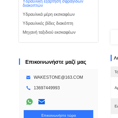
Υδραυλική εξάρτηση σφραγίδων
διακοπτών
Υδραυλικά μέρη εκσκαφέων
Υδραυλικές βίδες διακόπτη
Μηχανή ταξιδιού εκσκαφέων
Λ
Επικοινωνήστε μαζί μας
Τ
WAKESTONE@163.COM
13697449993
Α
Ε
Επικοινωνήστε τώρα