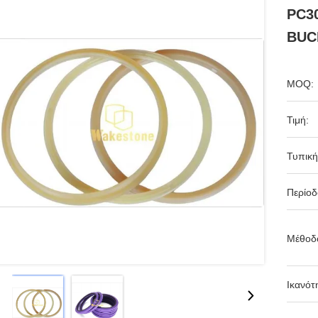
PC3
BUC
MOQ:
Τιμή:
Τυπική
Περίο
Μέθοδ
Ικανότ