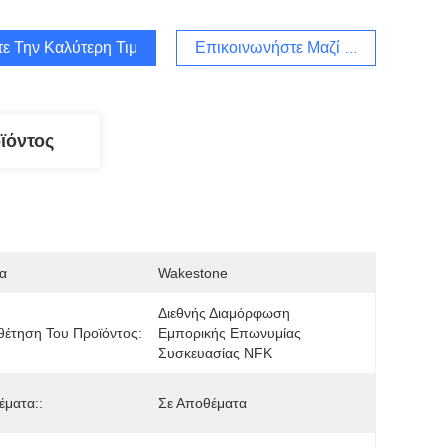
τε Την Καλύτερη Τιμή
Επικοινωνήστε Μαζί Μας
ϊόντος
α
Wakestone
Διεθνής Διαμόρφωση 
έτηση Του Προϊόντος:
Εμπορικής Επωνυμίας 
Συσκευασίας NFK
ματα::
Σε Αποθέματα