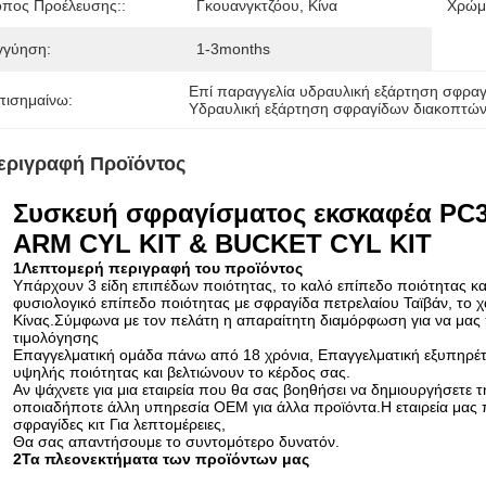
όπος Προέλευσης::
Γκουανγκτζόου, Κίνα
Χρώμ
γγύηση:
1-3months
Επί παραγγελία υδραυλική εξάρτηση σφρα
πισημαίνω:
Υδραυλική εξάρτηση σφραγίδων διακοπτώ
εριγραφή Προϊόντος
Συσκευή σφραγίσματος εκσκαφέα PC3
ARM CYL KIT & BUCKET CYL KIT
1Λεπτομερή περιγραφή του προϊόντος
Υπάρχουν 3 είδη επιπέδων ποιότητας, το καλό επίπεδο ποιότητας κ
φυσιολογικό επίπεδο ποιότητας με σφραγίδα πετρελαίου Ταϊβάν, το 
Κίνας.Σύμφωνα με τον πελάτη η απαραίτητη διαμόρφωση για να μας 
τιμολόγησης
Επαγγελματική ομάδα πάνω από 18 χρόνια, Επαγγελματική εξυπηρέτη
υψηλής ποιότητας και βελτιώνουν το κέρδος σας.
Αν ψάχνετε για μια εταιρεία που θα σας βοηθήσει να δημιουργήσετε τη
οποιαδήποτε άλλη υπηρεσία OEM για άλλα προϊόντα.Η εταιρεία μας 
σφραγίδες κιτ Για λεπτομέρειες,
Θα σας απαντήσουμε το συντομότερο δυνατόν.
2Τα πλεονεκτήματα των προϊόντων μας