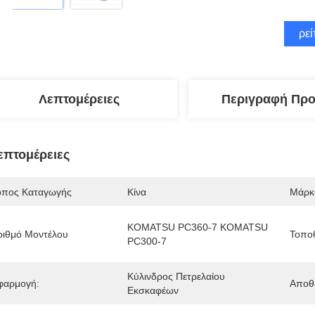
Βρεί
Λεπτομέρειες
Περιγραφή Προ
επτομέρειες
όπος Καταγωγής
Κίνα
Μάρκ
KOMATSU PC360-7 KOMATSU 
ριθμό Μοντέλου
Τοποθ
PC300-7
Κύλινδρος Πετρελαίου 
φαρμογή:
Αποθέ
Εκσκαφέων