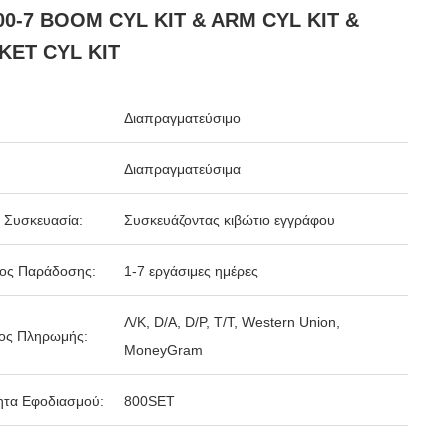
00-7 BOOM CYL KIT & ARM CYL KIT &
KET CYL KIT
Διαπραγματεύσιμο
Διαπραγματεύσιμα
 Συσκευασία:
Συσκευάζοντας κιβώτιο εγγράφου
δος Παράδοσης:
1-7 εργάσιμες ημέρες
Λ/Κ, D/A, D/P, T/T, Western Union,
ος Πληρωμής:
MoneyGram
ητα Εφοδιασμού:
800SET