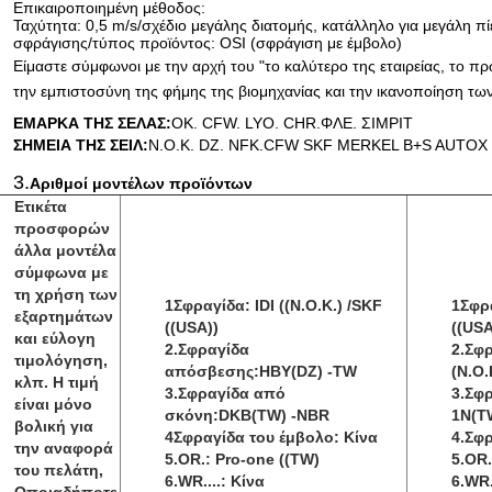
Επικαιροποιημένη μέθοδος:
Ταχύτητα: 0,5 m/s/σχέδιο μεγάλης διατομής, κατάλληλο για μεγάλη πί
σφράγισης/τύπος προϊόντος: OSI (σφράγιση με έμβολο)
Είμαστε σύμφωνοι με την αρχή του "το καλύτερο της εταιρείας, το πρ
την εμπιστοσύνη της φήμης της βιομηχανίας και την ικανοποίηση τω
ΕΜΑΡΚΑ ΤΗΣ ΣΕΛΑΣ:
ΟΚ. CFW. LYO. CHR.
ΦΛΕ. ΣΙΜΡΙΤ
ΣΗΜΕΙΑ ΤΗΣ ΣΕΙΛ:
N.O.K. DZ. NFK.CFW SKF MERKEL B+S AUTOX 
3.
Αριθμοί μοντέλων προϊόντων
Ετικέτα
προσφορών
άλλα μοντέλα
σύμφωνα με
τη χρήση των
1Σφραγίδα: IDI ((N.O.K.) /SKF
1Σφρα
εξαρτημάτων
((USA))
((USA
και εύλογη
2.Σφραγίδα
2.Σφ
τιμολόγηση,
απόσβεσης:HBY(DZ) -TW
(N.O.
κλπ. Η τιμή
3.Σφραγίδα από
3.Σφ
είναι μόνο
σκόνη:DKB(TW) -NBR
1N(T
βολική για
4Σφραγίδα του έμβολο: Κίνα
4.Σφρ
την αναφορά
5.OR.: Pro-one ((TW)
5.OR.
του πελάτη,
6.WR....: Κίνα
6.WR.