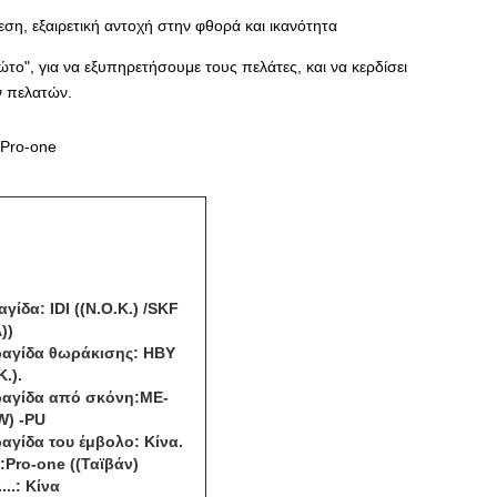
εση, εξαιρετική αντοχή στην φθορά και ικανότητα
ώτο", για να εξυπηρετήσουμε τους πελάτες, και να κερδίσει
ν πελατών.
Pro-one
γίδα: IDI ((N.O.K.) /SKF
))
ραγίδα θωράκισης: HBY
K.).
ραγίδα από σκόνη:ME-
W) -PU
αγίδα του έμβολο: Κίνα.
:Pro-one ((Ταϊβάν)
...: Κίνα