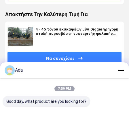
Αποκτήστε Την Καλύτερη Τιμή Για
4 - 45 τόνου εκσκαφέων μίνι Digger γρήγορη
στολή πυροσβέστη νυκτερινής φυλακής
συζευκτήρων ISO κάδων
Να συνεχίσει
Ada
Συνιστώμενα Προϊόντα
7:59 PM
Good day, what product are you looking for?
Κάδος 0,5
Υψηλής
Επικοινωνία
Κάδος Βρά
Κυβικών
ποιότητας
με ταχύτητες
Εκσκαφέα
Μέτρων,
βάζο για το
P-Type
Προσαρμο