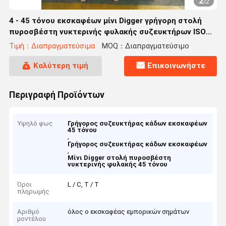
2
/
2
4 - 45 τόνου εκσκαφέων μίνι Digger γρήγορη στολή
πυροσβέστη νυκτερινής φυλακής συζευκτήρων ISO
κάδων
Τιμή：Διαπραγματεύσιμα
MOQ：Διαπραγματεύσιμο
Καλύτερη τιμή
Επικοινωνήστε
Περιγραφή Προϊόντων
Υψηλό φως
Γρήγορος συζευκτήρας κάδων εκσκαφέων
45 τόνου
,
Γρήγορος συζευκτήρας κάδων εκσκαφέων
,
Μίνι Digger στολή πυροσβέστη
νυκτερινής φυλακής 45 τόνου
Όροι
L / C, T / T
πληρωμής
Αριθμό
όλος ο εκσκαφέας εμπορικών σημάτων
μοντέλου