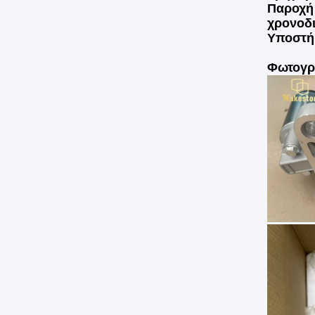
Παροχή 
χρονοδ
Υποστήρ
Φωτογρ