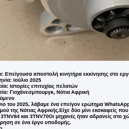
: Επείγουσα αποστολή κινητήρα εκκίνησης στο εργο
νία: Ιούλιο 2025
ία: Ιστορίες επιτυχίας πελατών
ία: Γιοχάνεσμπουργκ, Νότια Αφρική
ύμενο
νιο του 2025, λάβαμε ένα επείγον ερώτημα WhatsAp
μού της Νότιας Αφρικής.Είχε δύο μίνι εκσκαφείς πο
3TNV84 και 3TNV70Οι μηχανές ήταν αδρανείς στο χ
ρηση σε ένα έργο υποδομής.
ο