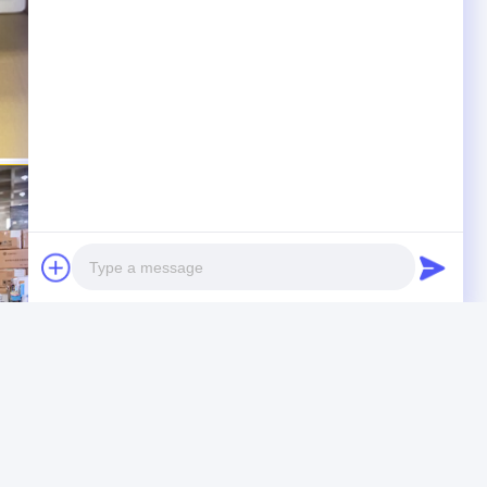
Photo
Video Call
Audio Call