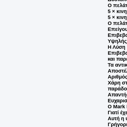
Ο πελάτ
5 × κιν
5 × κιν
Ο πελάτ
Επείγο
Επιβεβα
Υψηλής 
Η Λύση
Επιβεβα
και παρ
Τα αντι
Αποστέλ
Αριθμό
Χάρη στ
παράδο
Απαντή
Ευχαρισ
Ο Mark 
Γιατί έχ
Αυτή η 
Γρήγορη