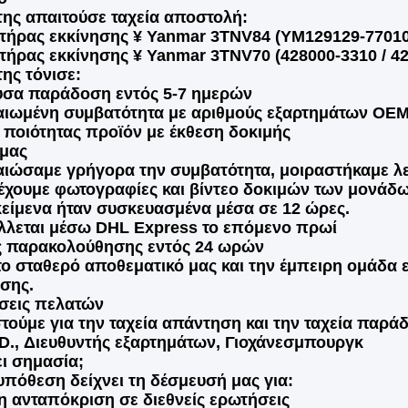
ης απαιτούσε ταχεία αποστολή:
ητήρας εκκίνησης ¥ Yanmar 3TNV84 (YM129129-77010
ητήρας εκκίνησης ¥ Yanmar 3TNV70 (428000-3310 / 4
ης τόνισε:
υσα παράδοση εντός 5-7 ημερών
ιωμένη συμβατότητα με αριθμούς εξαρτημάτων OE
ποιότητας προϊόν με έκθεση δοκιμής
 μας
ιώσαμε γρήγορα την συμβατότητα, μοιραστήκαμε λ
έχουμε φωτογραφίες και βίντεο δοκιμών των μονάδ
κείμενα ήταν συσκευασμένα μέσα σε 12 ώρες.
λεται μέσω DHL Express το επόμενο πρωί
ς παρακολούθησης εντός 24 ωρών
ο σταθερό αποθεματικό μας και την έμπειρη ομάδα
σης.
σεις πελατών
τούμε για την ταχεία απάντηση και την ταχεία παρά
D., Διευθυντής εξαρτημάτων, Γιοχάνεσμπουργκ
ει σημασία;
υπόθεση δείχνει τη δέσμευσή μας για:
 ανταπόκριση σε διεθνείς ερωτήσεις