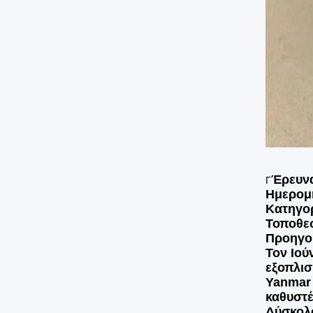
Έρευνα
Γ
Ημερομη
Κατηγορ
Τοποθεσ
Προηγο
Τον Ιού
εξοπλισ
Yanmar 
καθυστέ
Δύσκολ