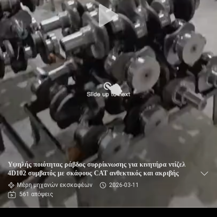
Υψηλής ποιότητας ράβδος συρρίκνωσης για κινητήρα ντίζελ
4D102 συμβατός με σκάφους CAT ανθεκτικός και ακριβής
Μέρη μηχανών εκσκαφέων
2026-03-11
561 απόψεις